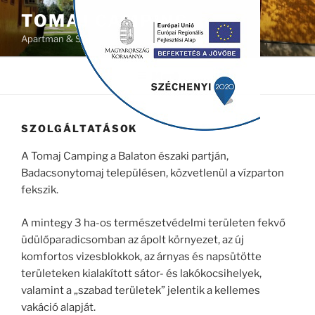
Tartalomhoz
modal-check
TOMAJ CAMPING
Apartman & Strand
Menü
SZOLGÁLTATÁSOK
A Tomaj Camping a Balaton északi partján,
Badacsonytomaj településen, közvetlenül a vízparton
fekszik.
A mintegy 3 ha-os természetvédelmi területen fekvő
üdülőparadicsomban az ápolt környezet, az új
komfortos vizesblokkok, az árnyas és napsütötte
területeken kialakított sátor- és lakókocsihelyek,
valamint a „szabad területek” jelentik a kellemes
vakáció alapját.