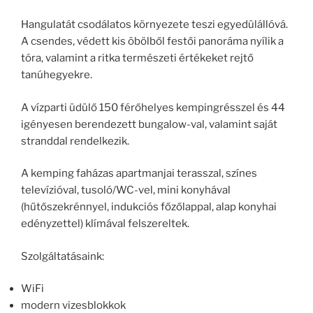
Hangulatát csodálatos környezete teszi egyedülállóvá.
A csendes, védett kis öbölből festői panoráma nyílik a
tóra, valamint a ritka természeti értékeket rejtő
tanúhegyekre.
A vízparti üdülő 150 férőhelyes kempingrésszel és 44
igényesen berendezett bungalow-val, valamint saját
stranddal rendelkezik.
A kemping faházas apartmanjai terasszal, színes
televízióval, tusoló/WC-vel, mini konyhával
(hűtőszekrénnyel, indukciós főzőlappal, alap konyhai
edényzettel) klímával felszereltek.
Szolgáltatásaink:
WiFi
modern vizesblokkok