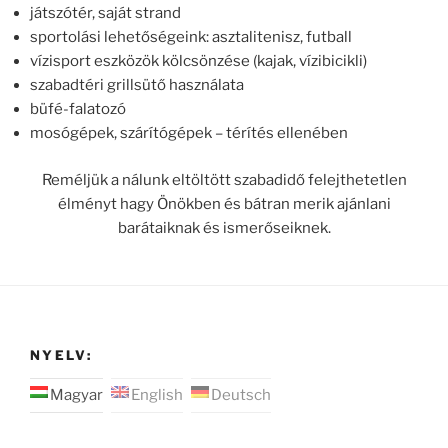
játszótér, saját strand
sportolási lehetőségeink: asztalitenisz, futball
vízisport eszközök kölcsönzése (kajak, vízibicikli)
szabadtéri grillsütő használata
büfé-falatozó
mosógépek, szárítógépek – térítés ellenében
Reméljük a nálunk eltöltött szabadidő felejthetetlen
élményt hagy Önökben és bátran merik ajánlani
barátaiknak és ismerőseiknek.
NYELV:
Magyar
English
Deutsch